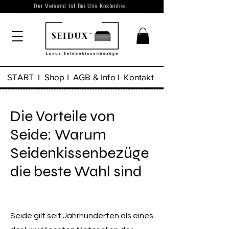
Der Versand Ist Bei Uns Kostenfrei.
START
I
Shop
I
AGB & Info
I
Kontakt
Die Vorteile von
Seide: Warum
Seidenkissenbezüge
die beste Wahl sind
Seide gilt seit Jahrhunderten als eines