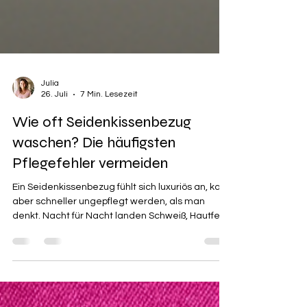
Julia
26. Juli
7 Min. Lesezeit
Wie oft Seidenkissenbezug
waschen? Die häufigsten
Pflegefehler vermeiden
Ein Seidenkissenbezug fühlt sich luxuriös an, kann
aber schneller ungepflegt werden, als man
denkt. Nacht für Nacht landen Schweiß, Hautfett,
Cremereste, Haaröl, Staub und manchmal auch
Speichel auf dem Stoff. Bei Baumwolle fällt das
oft später auf. Bei Seide ist die Oberfläche feiner,