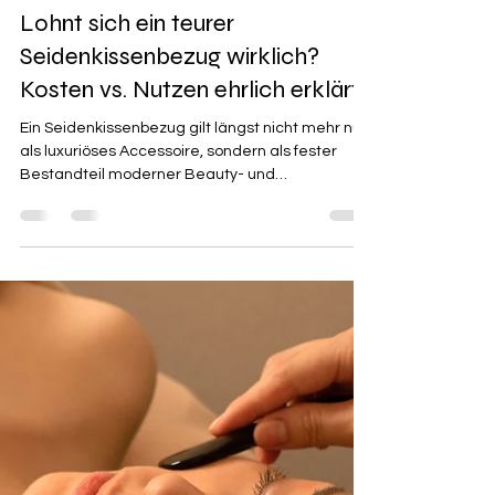
Julia
13. Mai
3 Min. Lesezeit
Lohnt sich ein teurer
Seidenkissenbezug wirklich?
Kosten vs. Nutzen ehrlich erklärt
Ein Seidenkissenbezug gilt längst nicht mehr nur
als luxuriöses Accessoire, sondern als fester
Bestandteil moderner Beauty- und
Schlafroutinen. Doch lohnt sich ein teurer
Seidenkissenbezug aus echter Maulbeerseide
wirklich – oder ist er am Ende nur ein
überbewerteter Trend? In diesem Artikel
schauen wir uns die Kosten vs. Nutzen eines
Seidenkissenbezugs ehrlich und differenziert an.
Dabei geht es nicht nur um Luxus, sondern vor
allem um langfristige Vorteile für Haare, Haut u