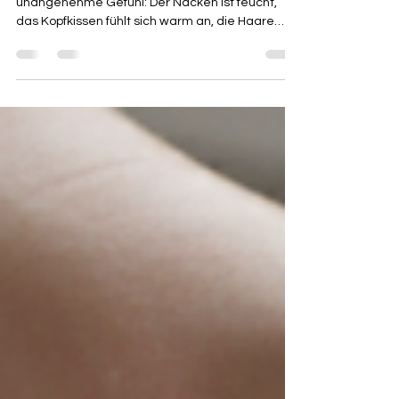
Wer nachts verschwitzt aufwacht, kennt das
unangenehme Gefühl: Der Nacken ist feucht,
das Kopfkissen fühlt sich warm an, die Haare
kleben, und an entspanntes Weiterschlafen ist
kaum zu denken. Oft liegt der Fokus dann auf der
Bettdecke oder der Raumtemperatur. Das
Kopfkissen wird dagegen unterschätzt. Dabei
liegt Gesicht, Nacken und Kopf stundenlang
direkt darauf. Ein Seidenkissenbezug kann hier
spürbar helfen. Nicht, weil er Schwitzen komplett
verhindert. Das kann kein Stoff